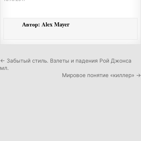
Автор:
Alex Mayer
Навигация по записям
← Забытый стиль. Взлеты и падения Рой Джонса
мл.
Мировое понятие «киллер» →