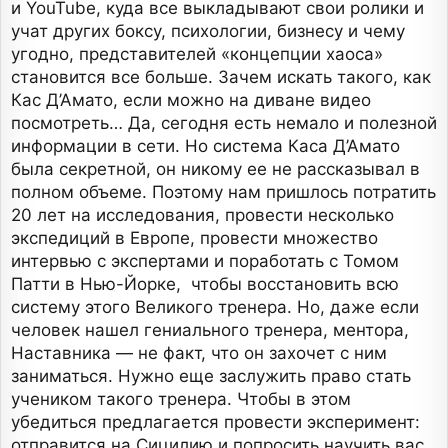
и YouTube, куда все выкладывают свои ролики и
учат других боксу, психологии, бизнесу и чему
угодно, представителей «концепции хаоса»
становится все больше. Зачем искать такого, как
Кас Д’Амато, если можно на диване видео
посмотреть… Да, сегодня есть немало и полезной
информации в сети. Но система Каса Д’Амато
была секретной, он никому ее не рассказывал в
полном объеме. Поэтому нам пришлось потратить
20 лет на исследования, провести несколько
экспедиций в Европе, провести множество
интервью с экспертами и поработать с Томом
Патти в Нью-Йорке, чтобы восстановить всю
систему этого Великого тренера. Но, даже если
человек нашел гениального тренера, ментора,
Наставника — не факт, что он захочет с ним
заниматься. Нужно еще заслужить право стать
учеником такого тренера. Чтобы в этом
убедиться предлагается провести эксперимент:
отправится на Сицилию и попросить научить вас