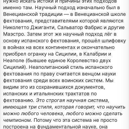
нужно искать истоки и причины этих подходов
именно там. Научный подход изначально был в
Венецианской традиции — в Венецианской школе
фехтования, представителями которой являются
Николетто Джиганти, Сальватор Фабрис и другие
Маэстро. Затем этот же научный подход лёг в
основу испанского фехтования, прошёл шлифовку
в войнах на всех континентах и окончательно
приобрел огранку на Сицилии, в Калабрии и
Неаполе (бывшее единое Королевство двух
Сицилий). Неаполитанский стиль испанского
фехтования по праву считается венцом науки
фехтования среди всех воинских систем. Мы
видим это из сохранившихся документов,
испанских и итальянских трактатов по
фехтованию
. Это строгая научная система,
имеющая три стиля, которая говорит, что научить
можно любого человека, любого можно сделать
чемпионом.
Потому что эта система не просто
построена на фундаментальной науке, она