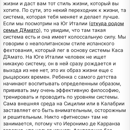
жизни и даст вам тот стиль жизни, который вы
хотите. По сути, это некий переходник к жизни, та
система, которая тебя меняет и делает лучше.
Если мы посмотрим на Юг Италии (
откуда родом
семья Д’Амато
), то увидим, что там такая
система есть и она имеет колоссальную силу. Мы
говорим о неаполитанском стиле испанского
фехтования, который лег в основу системы Каса
Д’Амато. На Юге Италии человек не ищет
никакую систему, он в ней сразу рождается и
выхода из нее нет, это их образ жизни еще с
рыцарских времен. Ребенка с самого детства
начинают воспитывать определенным образом,
прививать эму очень эффективную философию,
тренировать и проводить по уровням системы.
Сама внешняя среда на Сицилии или в Калабрии
заставляет его быть внимательным, осторожным
и решительным. Никто «фитнесом» там не
занимается, потому что Иеронимо де Карранза