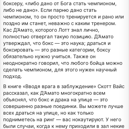
боксеру, «либо дано от Бога стать чемпионом,
либо не дано». Если парню дано стать
чемпионом, то он просто тренируется и рано или
поздно им станет, неважно с каким тренером.
Кас Д’Амато, которого Лотт знал лично,
полностью отвергал такую позицию. Д’Амато
утверждал, что бокс — это наука; драться и
боксировать — это разные категории, боксу
обязательно нужно учиться. Также он
неоднократно говорил, что любого бойца можно
сделать чемпионом, для этого нужен научный
подход.
В книге «Вводя врага в заблуждение» Скотт Вайс
рассказал, как Д’Амато многократно всем
объяснял, что бокс и драка на улице — это
совершенно разные поединки. Вы можете лучше
всех драться на улице, но как только
подниметесь на ринг — вас нокаутируют. У него
были случаи, когда к нему приходили в зал некие