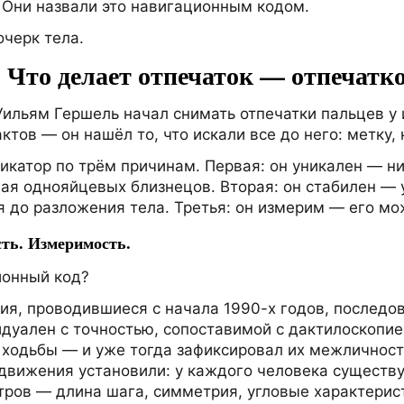
 Они назвали это навигационным кодом.
очерк тела.
. Что делает отпечаток — отпечатк
 Уильям Гершель начал снимать отпечатки пальцев у
ктов — он нашёл то, что искали все до него: метку,
икатор по трём причинам. Первая: он уникален — н
чая однояйцевых близнецов. Вторая: он стабилен —
 до разложения тела. Третья: он измерим — его можн
ть. Измеримость.
ионный код?
я, проводившиеся с начала 1990-х годов, последов
дуален с точностью, сопоставимой с дактилоскопие
ходьбы — и уже тогда зафиксировал их межличнос
 движения установили: у каждого человека существ
ров — длина шага, симметрия, угловые характерист