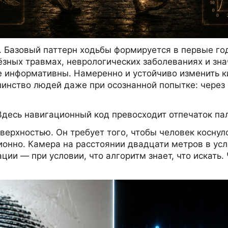
. Базовый паттерн ходьбы формируется в первые го
ёзных травмах, неврологических заболеваниях и зн
е информативны. Намеренно и устойчиво изменить 
шинство людей даже при осознанной попытке: через
Здесь навигационный код превосходит отпечаток па
верхностью. Он требует того, чтобы человек коснул
онно. Камера на расстоянии двадцати метров в ус
и — при условии, что алгоритм знает, что искать. 