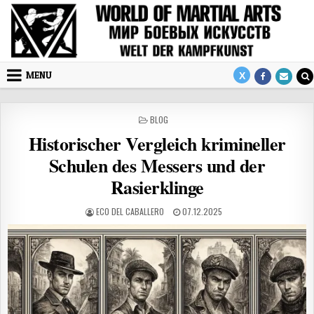
Skip to content
MENU
POSTED IN
BLOG
Historischer Vergleich krimineller
Schulen des Messers und der
Rasierklinge
AUTHOR:
PUBLISHED DATE:
ECO DEL CABALLERO
07.12.2025