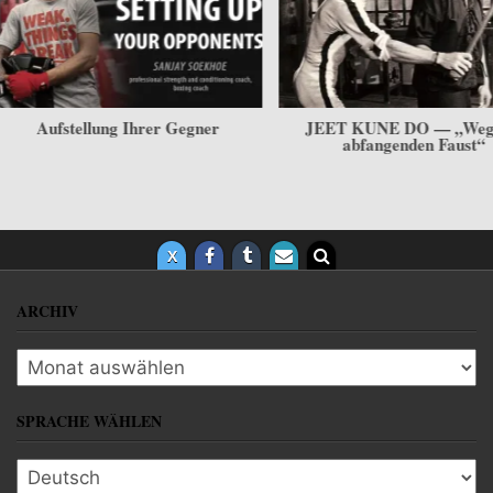
JEET KUNE DO — „Weg der
«Mantel». Die dritte Staff
abfangenden Faust“
palermitanischen Stils des s
Fechtens
ARCHIV
Archiv
SPRACHE WÄHLEN
Sprache wählen