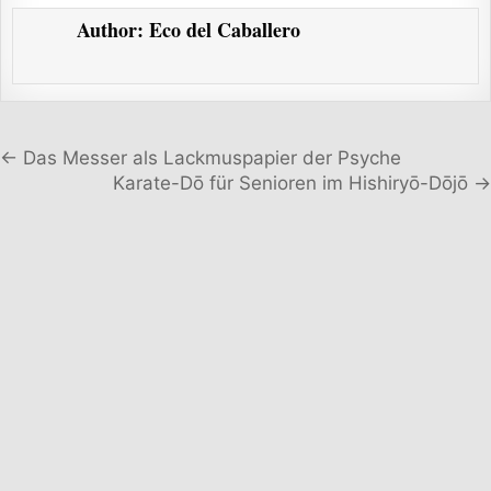
Author:
Eco del Caballero
Beitragsnavigation
← Das Messer als Lackmuspapier der Psyche
Karate-Dō für Senioren im Hishiryō-Dōjō →