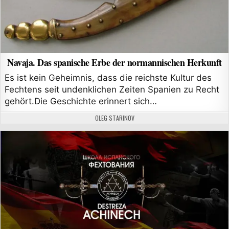
Navaja. Das spanische Erbe der normannischen Herkunft
Es ist kein Geheimnis, dass die reichste Kultur des
Fechtens seit undenklichen Zeiten Spanien zu Recht
gehört.Die Geschichte erinnert sich…
AUTHOR:
OLEG STARINOV