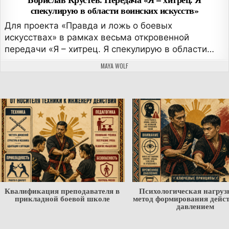
спекулирую в области воинских искусств»
Для проекта «Правда и ложь о боевых
искусствах» в рамках весьма откровенной
передачи «Я – хитрец. Я спекулирую в области…
АВТОР:
MAYA WOLF
Квалификация преподавателя в
Психологическая нагруз
прикладной боевой школе
метод формирования дейс
давлением