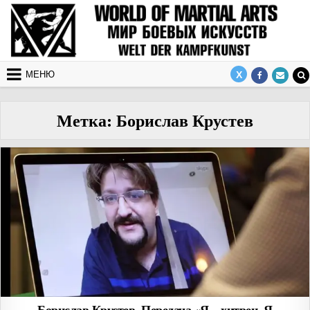
Перейти к содержимому
МЕНЮ
Метка:
Борислав Крустев
Борислав Крустев. Передача «Я – хитрец. Я