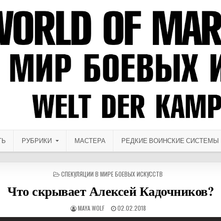
ТЬ
РУБРИКИ
МАСТЕРА
РЕДКИЕ ВОИНСКИЕ СИСТЕМЫ
ОПУБЛИКОВАНО В
СПЕКУЛЯЦИИ В МИРЕ БОЕВЫХ ИСКУССТВ
Что скрывает Алексей Кадочников?
АВТОР:
ДАТА ПУБЛИКАЦИИ:
MAYA WOLF
02.02.2018