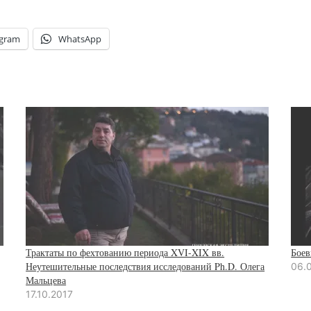
egram
WhatsApp
Трактаты по фехтованию периода XVI-XIX вв.
Боев
Неутешительные последствия исследований Ph.D. Олега
06.
Мальцева
17.10.2017