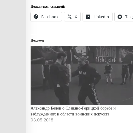
Поделиться ссылкой:
Facebook
X
LinkedIn
Tel
Похожее
Александр Белов о Славяно-Горицкой борьбе и
заблуждениях в области воинских искусств
03.05.2018