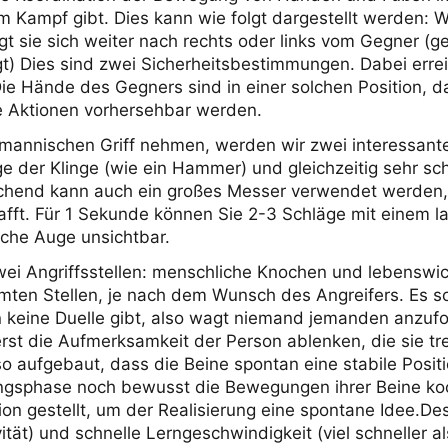
m Kampf gibt. Dies kann wie folgt dargestellt werden: W
 sie sich weiter nach rechts oder links vom Gegner (geo
gt) Dies sind zwei Sicherheitsbestimmungen. Dabei erre
e Hände des Gegners sind in einer solchen Position, da
e Aktionen vorhersehbar werden.
mannischen Griff nehmen, werden wir zwei interessant
e der Klinge (wie ein Hammer) und gleichzeitig sehr sch
chend kann auch ein großes Messer verwendet werden, 
hafft. Für 1 Sekunde können Sie 2-3 Schläge mit einem
iche Auge unsichtbar.
zwei Angriffsstellen: menschliche Knochen und lebenswi
en Stellen, je nach dem Wunsch des Angreifers. Es sol
on keine Duelle gibt, also wagt niemand jemanden anzufo
t die Aufmerksamkeit der Person ablenken, die sie tre
o aufgebaut, dass die Beine spontan eine stabile Posi
angsphase noch bewusst die Bewegungen ihrer Beine ko
on gestellt, um der Realisierung eine spontane Idee.De
ivität) und schnelle Lerngeschwindigkeit (viel schneller 