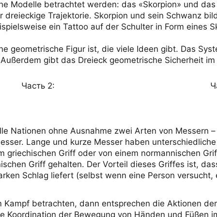
he Modelle betrachtet werden: das «Skorpion» und das
 dreieckige Trajektorie. Skorpion und sein Schwanz bil
ispielsweise ein Tattoo auf der Schulter in Form eines S
 geometrische Figur ist, die viele Ideen gibt. Das Sys
. Außerdem gibt das Dreieck geometrische Sicherheit im
Часть 2:
Ч
r alle Nationen ohne Ausnahme zwei Arten von Messern 
Messer. Lange und kurze Messer haben unterschiedliche 
 griechischen Griff oder von einem normannischen Griff
hen Griff gehalten. Der Vorteil dieses Griffes ist, dass 
arken Schlag liefert (selbst wenn eine Person versucht, 
 Kampf betrachten, dann entsprechen die Aktionen de
die Koordination der Bewegung von Händen und Füßen i