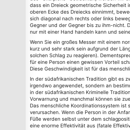
dass ein Dreieck geometrische Sicherheit i
oberen Ecke des Dreiecks einnimmt, bewegt
sich diagonal nach rechts oder links bewe
Gegner und der Gegner bis zu ihm-nicht. Di
nur mit einer Hand handeln kann und sein
Wenn Sie ein großes Messer mit einem nor
kurz und sehr stark sein aufgrund der Läng
solchen Schlag zu reagieren). Dementspre
für eine Person einen gewissen Vorteil sc
Diese Geschwindigkeit ist für das menschl
In der südafrikanischen Tradition gibt es 
irgendwo angewendet, sondern an bestimmt
in der südafrikanischen Kriminelle Traditi
Vorwarnung und manchmal können sie zuers
Das menschliche Koordinationssystem ist s
verursachen. Wenn die Person in der Anf
Füße werden selbst unter dem schlagpositi
eine enorme Effektivität aus (fatale Effekt