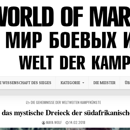
IE WISSENSCHAFT DES SIEGES
KATEGORIE
DIE MEISTER
ÜB
POSTED IN
DIE GEHEIMNISSE DER WELTWEITEN KAMPFKÜNSTE
 das mystische Dreieck der südafrikanisch
AUTHOR:
PUBLISHED DATE:
MAYA WOLF
14.02.2018