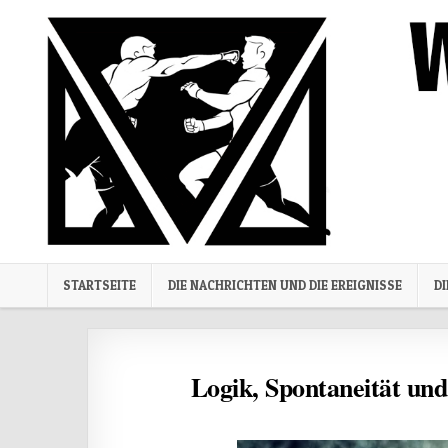
Skip to content
STARTSEITE
DIE NACHRICHTEN UND DIE EREIGNISSE
D
Logik, Spontaneität und