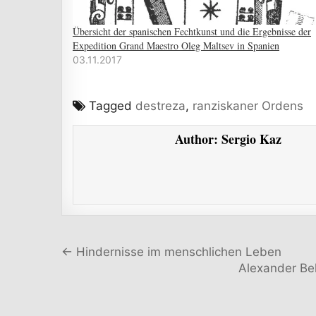
Übersicht der spanischen Fechtkunst und die Ergebnisse der
Expedition Grand Maestro Oleg Maltsev in Spanien
03.11.2017
Tagged
destreza
,
ranziskaner Ordens
Author:
Sergio Kaz
Beitragsnavigation
← Hindernisse im menschlichen Leben
Alexander Bel