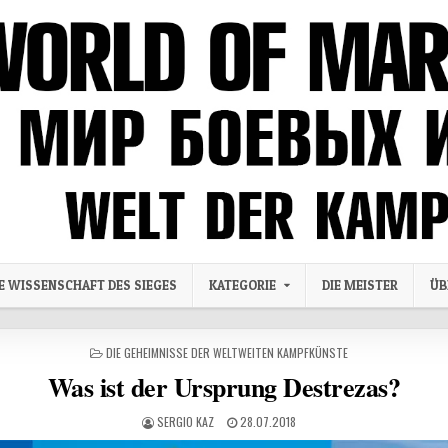
IE WISSENSCHAFT DES SIEGES
KATEGORIE
DIE MEISTER
ÜB
POSTED IN
DIE GEHEIMNISSE DER WELTWEITEN KAMPFKÜNSTE
Was ist der Ursprung Destrezas?
AUTHOR:
PUBLISHED DATE:
SERGIO KAZ
28.07.2018