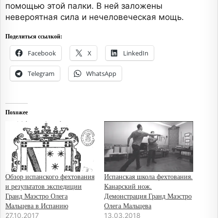
помощью этой палки. В ней заложены
невероятная сила и нечеловеческая мощь.
Поделиться ссылкой:
Facebook
X
LinkedIn
Telegram
WhatsApp
Похожее
Обзор испанского фехтования
Испанская школа фехтования.
и результатов экспедиции
Канарский нож.
Гранд Маэстро Олега
Демонстрация Гранд Маэстро
Мальцева в Испанию
Олега Мальцева
27.10.2017
13.03.2018