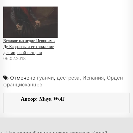
Великое наследие Иеронимо
Де Карранзы и его значение
для мировой истории
06.02.2018
Отмечено
гуанчи
,
дестреза
,
Испания
,
Орден
францисканцев
Автор:
Maya Wolf