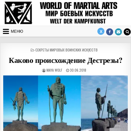
Перейти к содержимому
МЕНЮ
ОПУБЛИКОВАНО В
СЕКРЕТЫ МИРОВЫХ ВОИНСКИХ ИСКУССТВ
Каково происхождение Дестрезы?
АВТОР:
ДАТА ПУБЛИКАЦИИ:
MAYA WOLF
30.06.2018