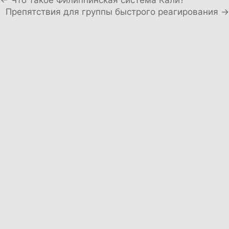
Навигация по записям
← Что такое Филиппинская система Кали?
Препятствия для группы быстрого реагирования →