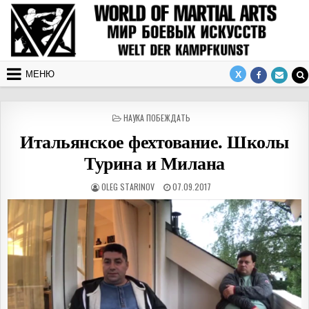
Перейти к содержимому
МЕНЮ
ОПУБЛИКОВАНО В
НАУКА ПОБЕЖДАТЬ
Итальянское фехтование. Школы
Турина и Милана
АВТОР:
ДАТА ПУБЛИКАЦИИ:
OLEG STARINOV
07.09.2017