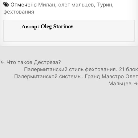
Отмечено
Милан
,
олег мальцев
,
Турин
,
фехтования
Автор:
Oleg Starinov
Навигация по записям
← Что такое Дестреза?
Палермитанский стиль фехтования. 21 блок
Палермитанской системы. Гранд Маэстро Олег
Мальцев →