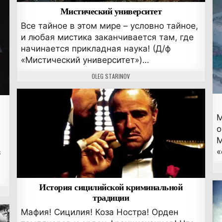
Мистический университет
Все тайное в этом мире – условно тайное,
и любая мистика заканчивается там, где
начинается прикладная наука! (Д/ф
«Мистический университет»)…
АВТОР:
OLEG STARINOV
М
о
М
«
з
История сицилийской криминальной
традиции
Мафия! Сицилия! Коза Ностра! Орден