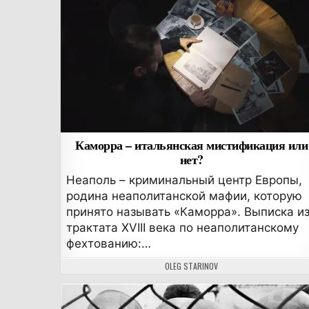
Каморра – итальянская мистификация или
нет?
Неаполь – криминальный центр Европы,
родина неаполитанской мафии, которую
принято называть «Каморра». Выписка и
трактата XVIII века по неаполитанскому
фехтованию:…
АВТОР:
OLEG STARINOV