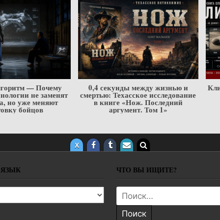
скрытая основа поединка
БОКС КАК ВОИНСКОЕ
ИСКУССТВО. глава 2
 ЯЗЫК
ЧТО ВЫ ИЩИТЕ?
 язык
Поиск: