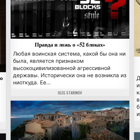
Правда и ложь о «52 блоках»
Любая воинская система, какой бы она ни
была, является признаком
высокоцивилизованной агрессивной
державы. Исторически она не возникла из
во
Д
ниоткуда. Ее…
и
к
АВТОР:
OLEG STARINOV
в
б
и