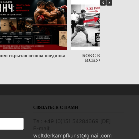
БОКС КАК ВОИНСКОЕ
ИСКУССТВО
СВЯЗАТЬСЯ С НАМИ
Tel: +49 (0)151 54284669 [DE]
E-mail:
weltderkampfkunst@gmail.com