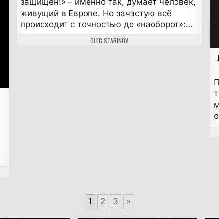
защищён!» – именно так, думает человек,
живущий в Европе. Но зачастую всё
происходит с точностью до «наоборот»:…
АВТОР:
OLEG STARINOV
П
т
м
о
1
2
3
»