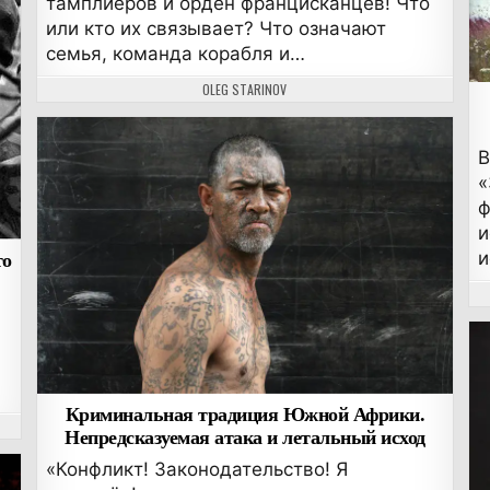
тамплиеров и орден францисканцев! Что
или кто их связывает? Что означают
семья, команда корабля и…
АВТОР:
OLEG STARINOV
В
«
ф
и
то
и
Криминальная традиция Южной Африки.
Непредсказуемая атака и летальный исход
«Конфликт! Законодательство! Я