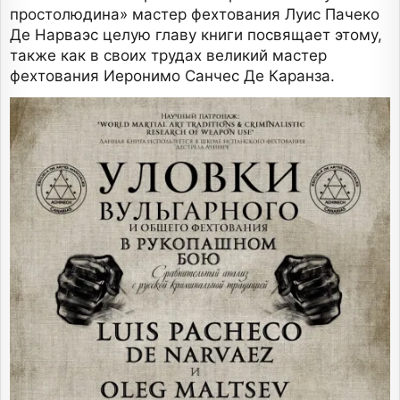
простолюдина» мастер фехтования Луис Пачеко
Де Нарваэс целую главу книги посвящает этому,
также как в своих трудах великий мастер
фехтования Иеронимо Санчес Де Каранза.