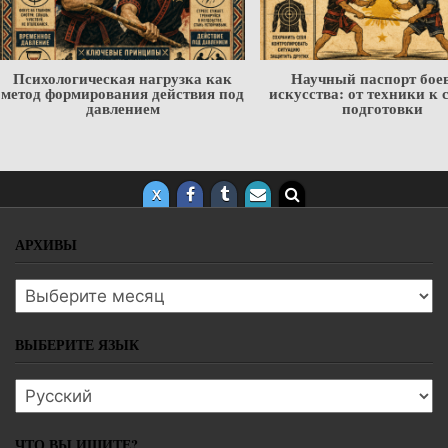
Научный паспорт боевого
Мастер и алгоритм — П
искусства: от техники к системе
цифровые технологии не 
подготовки
наставника, но уже ме
подготовку бойцо
АРХИВЫ
Архивы
ВЫБЕРИТЕ ЯЗЫК
Выберите язык
ЧТО ВЫ ИЩИТЕ?