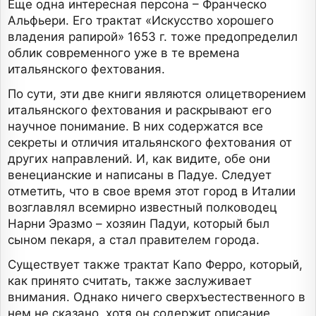
Еще одна интересная персона – Франческо
Альфьери. Его трактат «Искусство хорошего
владения рапирой» 1653 г. тоже предопределил
облик современного уже в те времена
итальянского фехтования.
По сути, эти две книги являются олицетворением
итальянского фехтования и раскрывают его
научное понимание. В них содержатся все
секреты и отличия итальянского фехтования от
других направлений. И, как видите, обе они
венецианские и написаны в Падуе. Следует
отметить, что в свое время этот город в Италии
возглавлял всемирно известный полководец
Нарни Эразмо – хозяин Падуи, который был
сыном пекаря, а стал правителем города.
Существует также трактат Капо Ферро, который,
как принято считать, также заслуживает
внимания. Однако ничего сверхъестественного в
нем не сказано, хотя он содержит описание