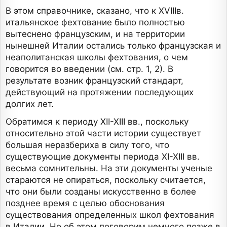
В этом справочнике, сказано, что к XVIIIв.
итальянское фехтование было полностью
вытеснено французским, и на территории
нынешней Италии остались только французская и
неаполитанская школы фехтования, о чем
говорится во введении (см. стр. 1, 2). В
результате возник французский стандарт,
действующий на протяжении последующих
долгих лет.
Обратимся к периоду XII-XIII вв., поскольку
относительно этой части истории существует
большая неразбериха в силу того, что
существующие документы периода XI-XIII вв.
весьма сомнительны. На эти документы ученые
стараются не опираться, поскольку считается,
что они были созданы искусственно в более
позднее время с целью обоснования
существования определенных школ фехтования
в Италии. Но об этом поговорим немного позже в