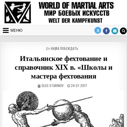
Перейти к содержимому
МЕНЮ
ОПУБЛИКОВАНО В
НАУКА ПОБЕЖДАТЬ
Итальянское фехтование и
справочник XIX в. «Школы и
мастера фехтования
АВТОР:
ДАТА ПУБЛИКАЦИИ:
OLEG STARINOV
24.07.2017