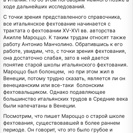
ходе дальнейших исследований.
С точки зрения представленного справочника,
все итальянское фехтование начинается с
трактата о фехтовании XV-XVI вв. авторства
Акилле Мароццо. К таким трудам относят также
работу Антонио Манчолино. Обратившись к его
работе, увидим, что, с точки зрения фехтования,
она достаточно слабая, зато в ней дается
понятие старой школы итальянского фехтования.
Мароццо был болонцем, но при этом жил в
Венеции, потому трудно сказать, является ли он
венецианским или все-таки болонским
фехтовальщиком. Однако подавляющее
большинство итальянских трудов в Средние века
были напечатаны в Венеции.
Посмотрим, что пишет Мароццо о старой школе
фехтования, существовавшей в более раннем
периоде. Он говорит, что это было грубое и