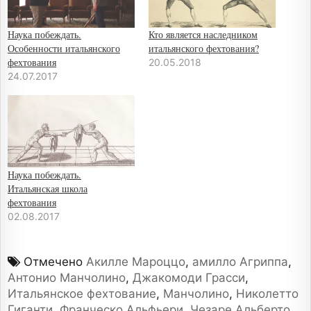
Наука побеждать.
Кто является наследником
Особенности итальянского
итальянского фехтования?
фехтования
20.05.2018
24.07.2017
Наука побеждать.
Итальянская школа
фехтования
02.08.2017
Отмечено
Акилле Мароццо
,
амилло Агриппа
,
Антонио Манчолино
,
Джакомоди Грасси
,
Итальянское фехтование
,
Манчолино
,
Николетто
Гиганти
,
Франческо Альфьери
,
Чезаре Альберто