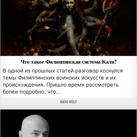
Что такое Филиппинская система Кали?
В одной из прошлых статей разговор коснулся
темы Филиппинских воинских искусств и их
происхождения. Пришло время рассмотреть
более подробно, что…
АВТОР:
MAYA WOLF