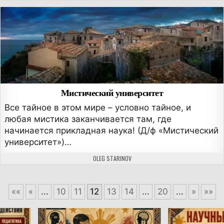
Мистический университет
Все тайное в этом мире – условно тайное, и
любая мистика заканчивается там, где
начинается прикладная наука! (Д/ф «Мистический
университет»)…
АВТОР:
OLEG STARINOV
««
«
...
10
11
12
13
14
...
20
...
»
»»