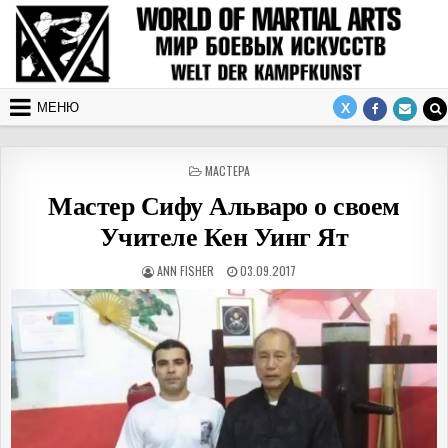
Перейти к содержимому
МЕНЮ
ОПУБЛИКОВАНО В
МАСТЕРА
Мастер Сифу Альваро о своем
Учителе Кен Уинг Ят
АВТОР:
ДАТА ПУБЛИКАЦИИ:
ANN FISHER
03.09.2017