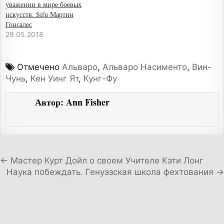
уважении в мире боевых
искусств. Sifu Мартин
Гонсалес
29.05.2018
Отмечено
Альваро
,
Альваро Насименто
,
Вин-
Чунь
,
Кен Уинг Ят
,
Кунг-Фу
Автор:
Ann Fisher
Навигация по записям
← Мастер Курт Дойл о своем Учителе Кэти Лонг
Наука побеждать. Генуэзская школа фехтования →