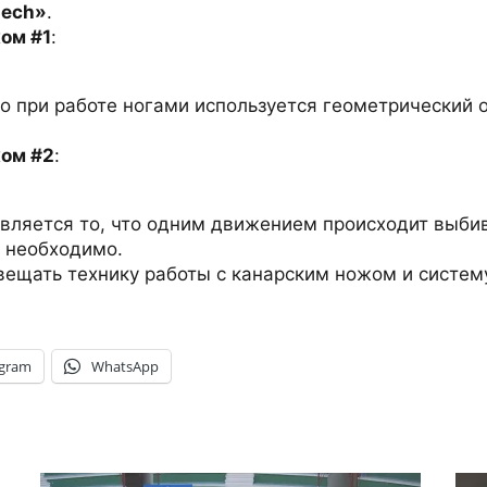
nech»
.
ом #1
:
о при работе ногами используется геометрический об
жом #2
:
ляется то, что одним движением происходит выбива
а необходимо.
ещать технику работы с канарским ножом и систему
egram
WhatsApp