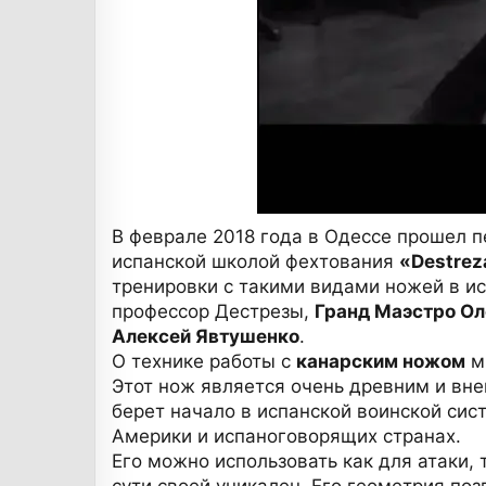
В феврале 2018 года в Одессе прошел 
испанской школой фехтования
«Destrez
тренировки с такими видами ножей в и
профессор Дестрезы,
Гранд Маэстро Ол
Алексей Явтушенко
.
О технике работы с
канарским ножом
мы
Этот нож является очень древним и вн
берет начало в испанской воинской сис
Америки и испаноговорящих странах.
Его можно использовать как для атаки,
сути своей уникален. Его геометрия поз