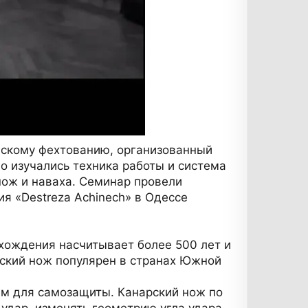
нскому фехтованию, организованный
го изучались техника работы и система
нож и наваха. Семинар провели
я «Destreza Achinech» в Одессе
схождения насчитывает более 500 лет и
рский нож популярен в странах Южной
ем для самозащиты. Канарский нож по
 удар, изменять геометрию угла удара