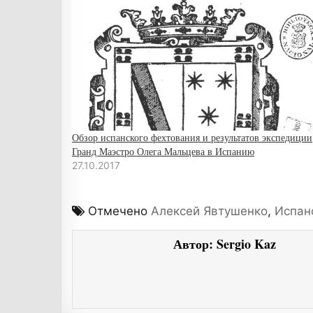
Обзор испанского фехтования и результатов экспедиции
Гранд Маэстро Олега Мальцева в Испанию
27.10.2017
Отмечено
Алексей Явтушенко
,
Испан
Автор:
Sergio Kaz