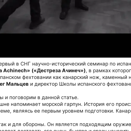
первый в СНГ научно-исторический семинар по испа
a Achinech»
(«Дестреза Ачинеч»)
, в рамках которо
спанском фехтовании как канарский нож, каменный 
ег Мальцев
и директор Школы испанского фехтовани
 и поговорим в данной статье.
ешне напоминает морской гарпун. История его прои
теме, являясь ее первым уровнем подготовки. Кана
 так и для обороны. Он является подходящим оружи
воляет доставать его очень быстро и сразу наносить