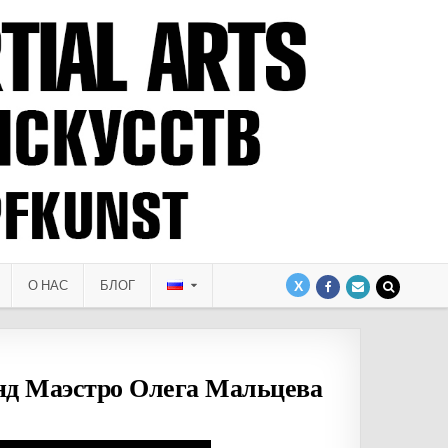
О НАС
БЛОГ
нд Маэстро Олега Мальцева