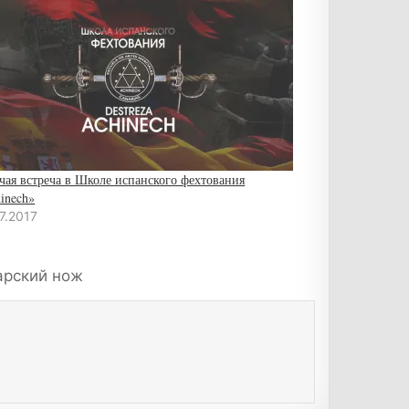
чая встреча в Школе испанского фехтования
inech»
7.2017
арский нож