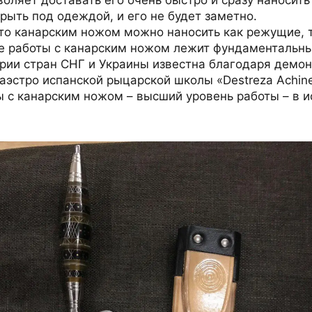
рыть под одеждой, и его не будет заметно.
 то канарским ножом можно наносить как режущие, 
ове работы с канарским ножом лежит фундаментальн
ории стран СНГ и Украины известна благодаря демо
аэстро испанской рыцарской школы «Destreza Achin
ы с канарским ножом – высший уровень работы – в 