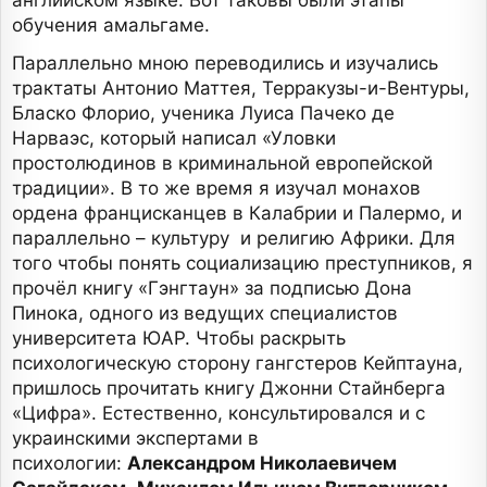
английском языке. Вот таковы были этапы
обучения амальгаме.
Параллельно мною переводились и изучались
трактаты Антонио Маттея, Терракузы-и-Вентуры,
Бласко Флорио, ученика Луиса Пачеко де
Нарваэс, который написал «Уловки
простолюдинов в криминальной европейской
традиции». В то же время я изучал монахов
ордена францисканцев в Калабрии и Палермо, и
параллельно – культуру и религию Африки. Для
того чтобы понять социализацию преступников, я
прочёл книгу «Гэнгтаун» за подписью Дона
Пинока, одного из ведущих специалистов
университета ЮАР. Чтобы раскрыть
психологическую сторону гангстеров Кейптауна,
пришлось прочитать книгу Джонни Стайнберга
«Цифра». Естественно, консультировался и с
украинскими экспертами в
психологии:
Александром Николаевичем