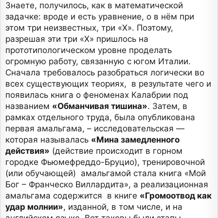
Знаете, получилось, как в математической
задачке: вроде и есть уравнение, о в нём при
этом три неизвестных, три «Х». Поэтому,
разрешая эти три «Х» пришлось на
прототипологическом уровне проделать
огромную работу, связанную с югом Италии.
Сначала требовалось разобраться логически во
всех существующих теориях, в результате чего и
появилась книга о феноменах Калабрии под
названием
«Обманчивая тишина»
. Затем, в
рамках отдельного труда, была опубликована
первая амальгама, – исследовательская —
которая называлась
«Мина замедленного
действия»
(действие происходит в горном
городке Фьюмефреддо-Бруцио), тренировочной
(или обучающей) амальгамой стала книга «Мой
Бог – Франческо Виллардита», а реализационная
амальгама содержится в книге
«Громоотвод как
удар молнии»
, изданной, в том числе, и на