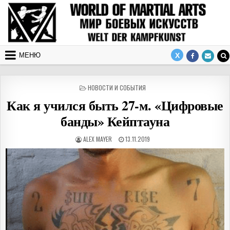
Перейти к содержимому
МЕНЮ
ОПУБЛИКОВАНО В
НОВОСТИ И СОБЫТИЯ
Как я учился быть 27-м. «Цифровые
банды» Кейптауна
АВТОР:
ДАТА ПУБЛИКАЦИИ:
ALEX MAYER
13.11.2019