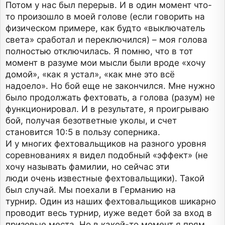
Потом у нас был перерыв. И в один момент что-
то произошло в моей голове (если говорить на
физическом примере, как будто «выключатель
света» сработал и переключился) – моя голова
полностью отключилась. Я помню, что в тот
момент в разуме мои мысли были вроде «хочу
домой», «как я устал», «как мне это всё
надоело». Но бой еще не закончился. Мне нужно
было продолжать фехтовать, а голова (разум) не
функционировал. И в результате, я проигрываю
бой, получая безответные уколы, и счет
становится 10:5 в пользу соперника.
И у многих фехтовальщиков на разного уровня
соревнованиях я видел подобный «эффект» (не
хочу называть фамилии, но сейчас эти
люди очень известные фехтовальщики). Такой
был случай. Мы поехали в Германию на
турнир. Один из наших фехтовальщиков шикарно
проводит весь турнир, иуже ведет бой за вход в
призовые места. Но в какой-то момент я прям