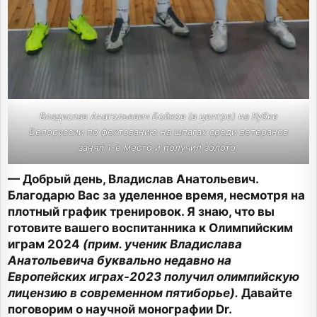
Владислав Анатольевич Бойков (в центре) на Кубке
Белоруссии по фехтованию на шпагах среди ветеранов
занял 1-е место и получил золото
— Добрый день, Владислав Анатольевич.
Благодарю Вас за уделенное время,
несмотря на
плотный график тренировок. Я знаю, что вы
готовите вашего воспитанника к Олимпийским
играм 2024
(прим. ученик Владислава
Анатольевича буквально недавно на
Европейских играх-2023 получил олимпийскую
лицензию в современном пятиборье).
Давайте
поговорим о научной монографии Dr.