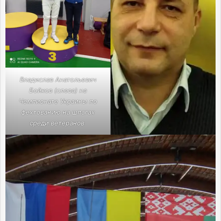
Владислав Анатольевич
Бойков (слева) на
Чемпионате Украины по
фехтованию на шпагах
среди ветеранов