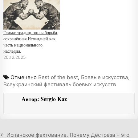
Глима: традиционная борьба,
сохранённая Исландией как
часть национального
наследия.
20.12.2025
Отмечено
Best of the best
,
Боевые искусства
,
Всеукраинский фестиваль боевых искусств
Автор:
Sergio Kaz
Навигация по записям
← Испанское фехтование. Почему Дестреза – это