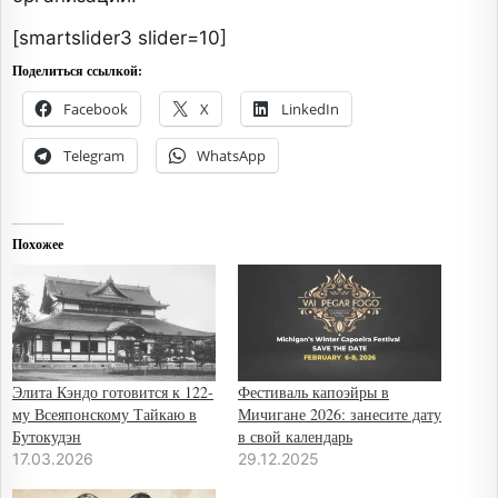
[smartslider3 slider=10]
Поделиться ссылкой:
Facebook
X
LinkedIn
Telegram
WhatsApp
Похожее
Элита Кэндо готовится к 122-
Фестиваль капоэйры в
му Всеяпонскому Тайкаю в
Мичигане 2026: занесите дату
Бутокудэн
в свой календарь
17.03.2026
29.12.2025