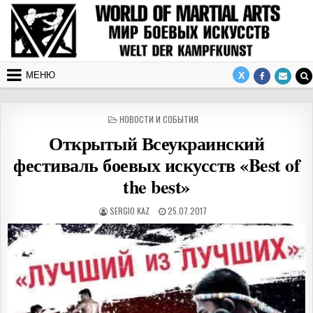
Перейти к содержимому
МЕНЮ
ОПУБЛИКОВАНО В
НОВОСТИ И СОБЫТИЯ
Открытый Всеукраинский
фестиваль боевых искусств «Best of
the best»
АВТОР:
ДАТА ПУБЛИКАЦИИ:
SERGIO KAZ
25.07.2017