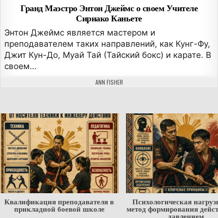
Гранд Маэстро Энтон Джеймс о своем Учителе
Сириако Каньете
Энтон Джеймс является мастером и
преподавателем таких направлений, как Кунг-Фу,
Джит Кун-До, Муай Тай (Тайский бокс) и карате. В
своем…
АВТОР:
ANN FISHER
Квалификация преподавателя в
Психологическая нагруз
прикладной боевой школе
метод формирования дейс
давлением