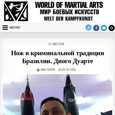
Перейти к содержимому
МЕНЮ
ОПУБЛИКОВАНО В
МАСТЕРА
Нож в криминальной традиции
Бразилии. Диого Дуарте
АВТОР:
ДАТА ПУБЛИКАЦИИ:
ANN FISHER
09.01.2018