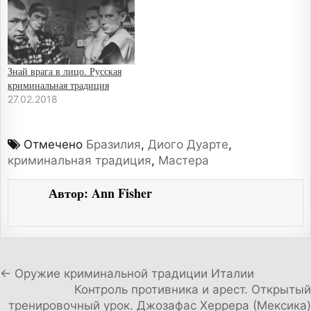
Знай врага в лицо. Русская
криминальная традиция
27.02.2018
Отмечено
Бразилия
,
Диого Дуарте
,
криминальная традиция
,
Мастера
Автор:
Ann Fisher
Навигация по записям
← Оружие криминальной традиции Италии
Контроль противника и арест. Открытый
тренировочный урок. Джозафас Херрера (Мексика)