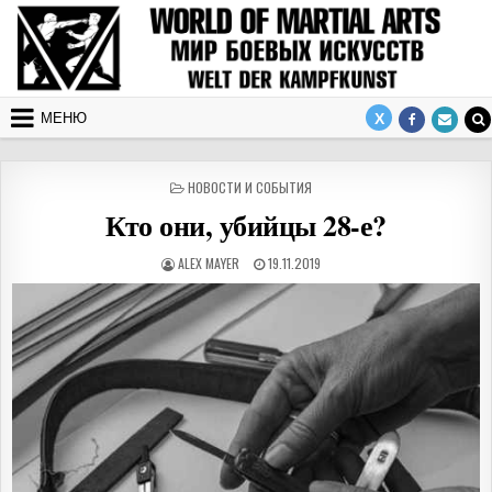
Перейти к содержимому
МЕНЮ
ОПУБЛИКОВАНО В
НОВОСТИ И СОБЫТИЯ
Кто они, убийцы 28-е?
АВТОР:
ДАТА ПУБЛИКАЦИИ:
ALEX MAYER
19.11.2019