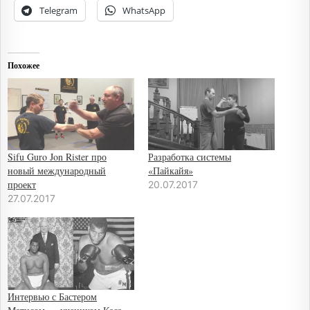
Telegram
WhatsApp
Похожее
Sifu Guro Jon Rister про
Разработка системы
новый международный
«Пайкайя»
проект
20.07.2017
27.07.2017
Интервью с Бастером