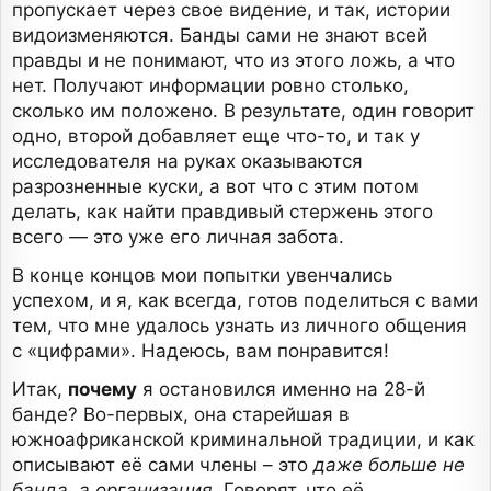
пропускает через свое видение, и так, истории
видоизменяются. Банды сами не знают всей
правды и не понимают, что из этого ложь, а что
нет. Получают информации ровно столько,
сколько им положено. В результате, один говорит
одно, второй добавляет еще что-то, и так у
исследователя на руках оказываются
разрозненные куски, а вот что с этим потом
делать, как найти правдивый стержень этого
всего — это уже его личная забота.
В конце концов мои попытки увенчались
успехом, и я, как всегда, готов поделиться с вами
тем, что мне удалось узнать из личного общения
с «цифрами». Надеюсь, вам понравится!
Итак,
почему
я остановился именно на 28-й
банде? Во-первых, она старейшая в
южноафриканской криминальной традиции, и как
описывают её сами члены – это
даже больше не
банда, а организация
. Говорят, что её