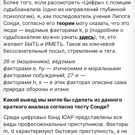
Более того, если рассмотреть «Цифры» с позиции
судьбоанализа (одно из направлений глубинной
психологии), я, как последователь учения Липота
Сонди, согласно его
теории
могу сказать, что это
люди — ведомые факторами k, p (подробнее о
судьбоанализе можно узнать
здесь
), те, кто
желают БЫТЬ и ИМЕТЬ. Таков их ключевой
бессознательный посыл, стремление и тяга.
26-е (мошенники), ведомые
факторами
e
,
hy
— этическими и моральными
факторами побуждений; 27-е —
факторами
h
,
s
—
в этих факторах описана сама
природа обороны и атаки.
Какой вывод мы могли бы сделать из данного
краткого анализа согласно тесту Сонди?
Среди цифровых банд ЮАР представлены все
виды профессиональных преступников. Факторы
m, d характеризуют бытовую преступность, а не