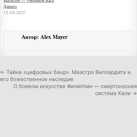
Матисом — учеником Каса
Дамато
13.09.2021
Автор:
Alex Mayer
Навигация по записям
← Тайна «цифровых банд». Маэстро Виллардита и
его божественное наследие
О боевом искусстве Филиппин — смертоносная
система Кали →