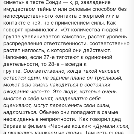
«иметь» в тесте Сонди — k, p, завладение
имуществом тайным или силовым способом без
непосредственного контакта с жертвой или в
контакте с ней, но с применением силы. Как
говорят криминологи: «От количества людей в
группе увеличивается хамство», растет уровень
распределения ответственности, соответственно
растет наглость, с которой они действуют.
Напомню, если 27-е тяготеют к одиночной
деятельности, то 28-е – всегда к
группе.
Соответственно, когда такой человек
остается один, на заднем плане он трусливый,
может всю жизнь находиться в состоянии
ожидания чего-то. Это люди, которые очень
многое о себе мнят, неадекватно себя
оценивают, могут переоценить свои силы,
надломиться.
Обычно они попадают в самые
неожиданные неприятности. Как говорил дед
Варава в фильме «Черные кошки»: «
Думали лохи,
а оказались уважаемые люди
». Там есть сцена,