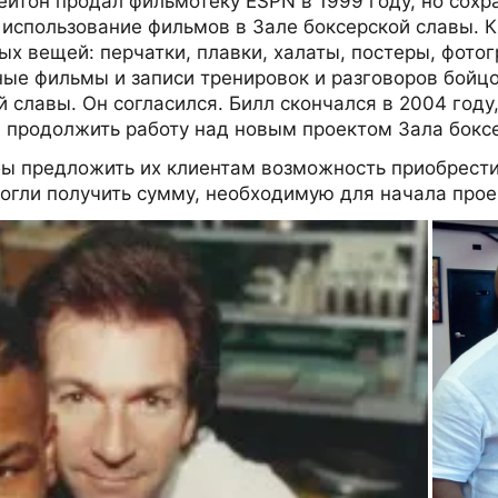
йтон продал фильмотеку ESPN в 1999 году, но сохр
использование фильмов в Зале боксерской славы. К
 вещей: перчатки, плавки, халаты, постеры, фотогр
ные фильмы и записи тренировок и разговоров бойц
 славы. Он согласился. Билл скончался в 2004 году
 продолжить работу над новым проектом Зала боксе
ы предложить их клиентам возможность приобрести 
могли получить сумму, необходимую для начала прое