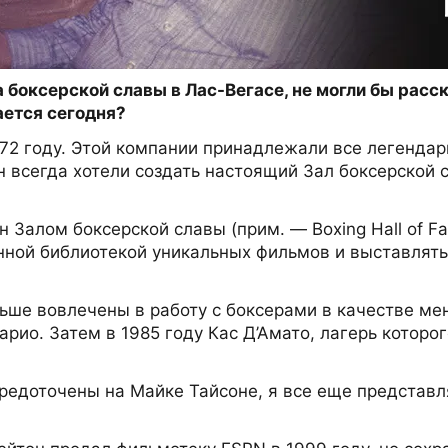
 боксерской славы в Лас-Вегасе, не могли бы расск
ается сегодня?
в 1972 году. Этой компании принадлежали все легенд
всегда хотели создать настоящий Зал боксерской с
н Залом боксерской славы (прим. — Boxing Hall of 
енной библиотекой уникальных фильмов и выставлят
льше вовлечены в работу с боксерами в качестве м
рио. Затем в 1985 году Кас Д’Амато, лагерь которо
редоточены на Майке Тайсоне, я все еще представл