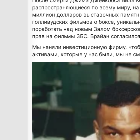
После смерти Джима Джейкобса Билл Ке
распространяющиеся по всему миру, на 
миллион долларов выставочных памятных
голливудских фильмов о боксе, уникаль
поработать над новым Залом боксерской
прав на фильмы ЗБС. Брайан согласился
Мы наняли инвестиционную фирму, чтоб
активами, которые у нас были, мы не с