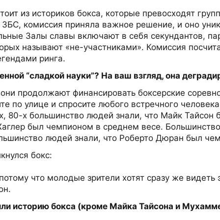
оит из историков бокса, которые превосходят груп
 ЗБС, комиссия приняла важное решение, и оно уни
альные Залы славы включают в себя секундантов, па
торых называют «не-участниками». Комиссия посчи
гендами ринга.
нной “сладкой науки”? На ваш взгляд, она деградир
 они продолжают финансировать боксерские соревно
е по улице и спросите любого встречного человека
-х, 80-х большинство людей знали, что Майк Тайсон
Хаглер был чемпионом в среднем весе. Большинство
льшинство людей знали, что Роберто Дюран был чем
кнулся бокс:
отому что молодые зрители хотят сразу же видеть 
он.
или историю бокса (кроме Майка Тайсона и Мухамм