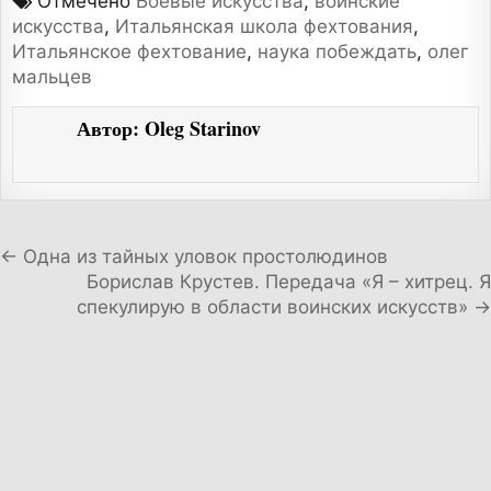
Отмечено
Боевые искусства
,
воинские
искусства
,
Итальянская школа фехтования
,
Итальянское фехтование
,
наука побеждать
,
олег
мальцев
Автор:
Oleg Starinov
Навигация по записям
← Одна из тайных уловок простолюдинов
Борислав Крустев. Передача «Я – хитрец. Я
спекулирую в области воинских искусств» →