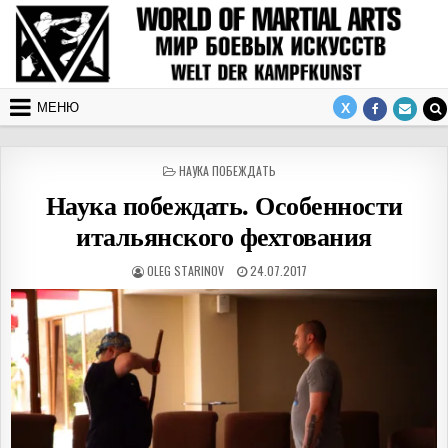
Перейти к содержимому
МЕНЮ
ОПУБЛИКОВАНО В
НАУКА ПОБЕЖДАТЬ
Наука побеждать. Особенности
итальянского фехтования
АВТОР:
ДАТА ПУБЛИКАЦИИ:
OLEG STARINOV
24.07.2017