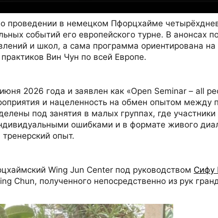
 о проведении в немецком Пфорцхайме четырёхднев
ьных событий его европейского турне. В анонсах п
влений и школ, а сама программа ориентирована на
 практиков Вин Чун по всей Европе.
июня 2026 года и заявлен как «Open Seminar – all p
роприятия и нацеленность на обмен опытом между 
делены под занятия в малых группах, где участники
индивидуальными ошибками и в формате живого диал
 тренерский опыт.
цхаймский Wing Jun Center под руководством
Сифу 
ing Chun, полученного непосредственно из рук гра