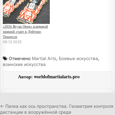
«2026 Bryan Open» ключевой
зимний старт в Дейтоне,
Теннесси
06.12.2025
Отмечено
Martial Arts
,
Боевые искусства
,
воинские искусства
Автор:
worldofmartialarts.pro
Навигация по записям
← Палка как ось пространства. Геометрия контроля
дистанции в вооружённой среде