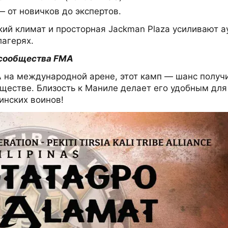
 от новичков до экспертов.
ский климат и просторная Jackman Plaza усиливают 
лагерях.
о сообщества FMA
A на международной арене, этот камп — шанс получит
ществе. Близость к Маниле делает его удобным для
инских воинов!