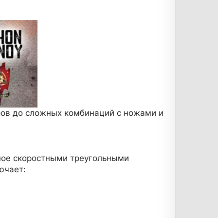
аров до сложных комбинаций с ножами и
стное скоростными треугольными
ючает: