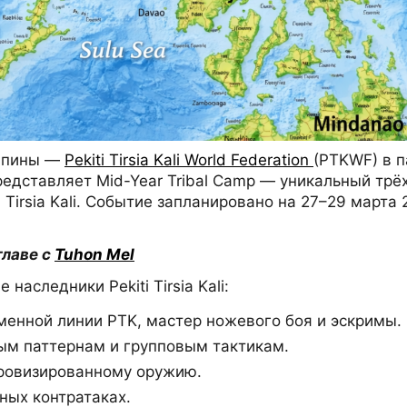
липпины —
Pekiti Tirsia Kali World Federation
(PTKWF) в 
 представляет Mid-Year Tribal Camp — уникальный тр
 Tirsia Kali. Событие запланировано на 27–29 марта
главе с
Tuhon Mel
аследники Pekiti Tirsia Kali:
еменной линии PTK, мастер ножевого боя и эскримы.
ным паттернам и групповым тактикам.
ровизированному оружию.
ных контратаках.