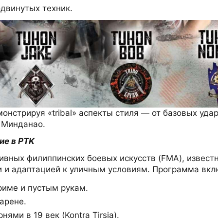
одвинутых техник.
монстрируя «tribal» аспекты стиля — от базовых уд
 Минданао.
ие в PTK
ективных филиппинских боевых искусств (FMA), изве
 и адаптацией к уличным условиям. Программа вкл
риме и пустым рукам.
арене.
ями в 19 век (Kontra Tirsia).