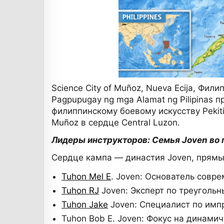
Science City of Muñoz, Nueva Ecija, Фи
Pagpupugay ng mga Alamat ng Pilipinas
филиппинскому боевому искусству Pekiti
Muñoz в сердце Central Luzon.
Лидеры инструкторов: Семья Joven во 
Сердце кампа — династия Joven, прямые н
Tuhon Mel E
. Joven: Основатель совр
Tuhon RJ
Joven: Эксперт по треуголь
Tuhon Jake
Joven: Специалист по имп
Tuhon Bob E. Joven: Фокус на динамич