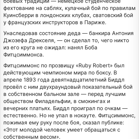
боевых традиций — немецкое студенческое
фехтование на саблях, кулачный бой по правилам
Куинсберри в лондонских клубах, сватовский бой
у французских инструкторов в Париже.
Унаследовав состояние деда — банкира Антония
Джозефа Дрекселя, — он сделал то, чего никто
из его круга не ожидал: нанял Боба
Фитцсиммонса.
Фитцсиммонс по прозвищу «Ruby Robert» был
действующим чемпионом мира по боксу. В
апреле 1893 года девятнадцатилетний Биддл
провёл с ним двухраундовый показательный бой
в собственном бальном зале — перед лучшим
обществом Филадельфии, в смокингах и
вечерних платьях. Биддл проиграл по очкам —
естественно. Но не упал в нокауте. Фитцсиммонс,
пожимая ему руку после боя, сказал публике:
«Этот молодой человек умеет обращаться с
собственным весом».