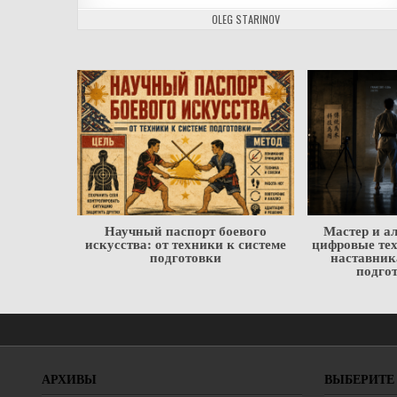
АВТОР:
OLEG STARINOV
узка как
Научный паспорт боевого
Мастер и а
йствия под
искусства: от техники к системе
цифровые тех
подготовки
наставник
подго
АРХИВЫ
ВЫБЕРИТЕ