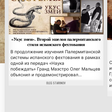
«Укус змеи». Второй эшелон палермитанского
стиля испанского фехтования
В продолжение изучения Палермитанской
системы испанского фехтования в рамках
С
одной из передач «Наука
и
побеждать» Гранд Маэстро Олег Мальцев
Г
объяснил и продемонстрировал…
с
АВТОР:
OLEG STARINOV
и