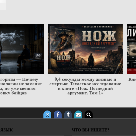
лгоритм — Почему
0,4 секунды между жизнью и
Кли
нологии не заменят
смертью: Техасское исследование
а, но уже меняют
в книге «Нож. Последний
товку бойцов
аргумент. Том 1»
 ЯЗЫК
ЧТО ВЫ ИЩИТЕ?