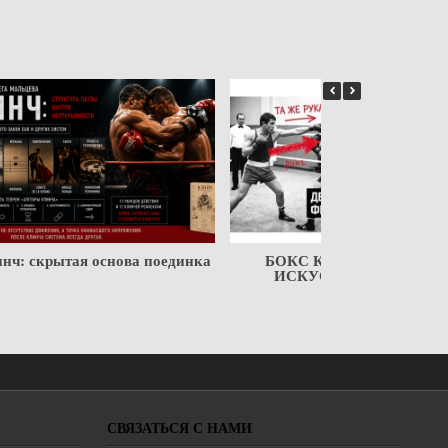
нч: скрытая основа поединка
БОКС КАК ВОИНСКОЕ
ИСКУССТВО. глава 2
СВЯЗАТЬСЯ С НАМИ