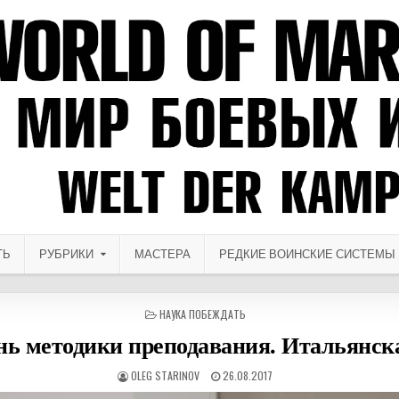
ТЬ
РУБРИКИ
МАСТЕРА
РЕДКИЕ ВОИНСКИЕ СИСТЕМЫ
ОПУБЛИКОВАНО В
НАУКА ПОБЕЖДАТЬ
нь методики преподавания. Итальянск
АВТОР:
ДАТА ПУБЛИКАЦИИ:
OLEG STARINOV
26.08.2017