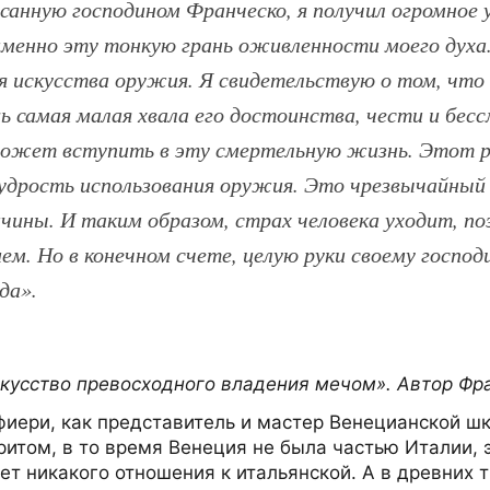
санную господином Франческо, я получил огромное 
менно эту тонкую грань оживленности моего духа.
я искусства оружия. Я свидетельствую о том, что
ь самая малая хвала его достоинства, чести и бес
может вступить в эту смертельную жизнь. Этот р
удрость использования оружия. Это чрезвычайный 
чины. И таким образом, страх человека уходит, по
м. Но в конечном счете, целую руки своему господ
да».
Искусство превосходного владения мечом». Автор Ф
фиери, как представитель и мастер Венецианской ш
ритом, в то время Венеция не была частью Италии, 
т никакого отношения к итальянской. А в древних тр