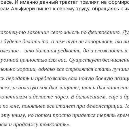
вовсе. И именно данный трактат повлиял на формир
сам Альфиери пишет к своему труду, обращаясь к чи
наконец-то закончил свою мысль по фехтованию. Ду
 будете делать то, о чем тут не говорилось, то ви
олезное – это большая редкость, да и сложность в
громной ценностью для вас. Существует бесчислен
тельно хороши, однако все стремятся стать лучшим
сь передать и предложить вам новую боевую позиц
всех, использую как для защиты, так и для нанесен
онечником и делаете порез. В дальнейшем, еще и д
ак по мне, понятнее все станет при демонстрации.
 эту книгу, но потом просто придется терять вре
йшем и продолжу толковать».