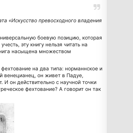
ата «Искусство превосходного владения
универсальную боевую позицию, которая
честь, эту книгу нельзя читать на
 Книга насыщена множеством
т фехтование на два типа: норманнское и
й венецианец, он живет в Падуе,
т. И он действительно с научной точки
реческое фехтование? А говорит он так