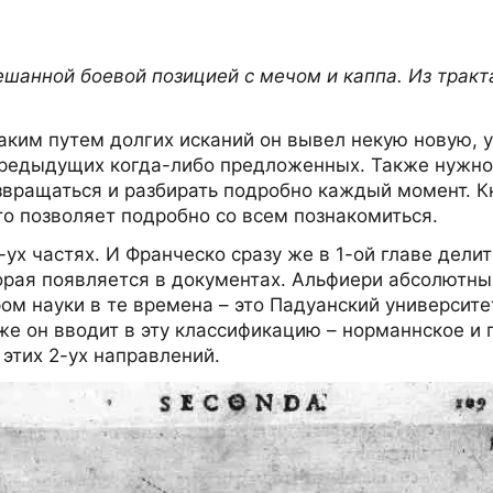
шанной боевой позицией с мечом и каппа. Из тракт
аким путем долгих исканий он вывел некую новую, 
предыдущих когда-либо предложенных. Также нужно у
звращаться и разбирать подробно каждый момент.
о позволяет подробно со всем познакомиться.
2-ух частях. И Франческо сразу же в 1-ой главе дели
торая появляется в документах. Альфиери абсолютны
ом науки в те времена – это Падуанский университе
е он вводит в эту классификацию – норманнское и г
 этих 2-ух направлений.