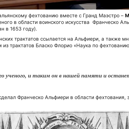
тальянскому фехтованию вместе с Гранд Маэстро –
М
еного в области воинского искусства Франческо Ал
н в 1653 году).
нских трактатов ссылается на Альфиери, а также м
ом из трактатов Бласко Флорио «Наука по фехтованию
о ученого, и таким он в нашей памяти и остане
делал Франческо Альфиери в области фехтования, за