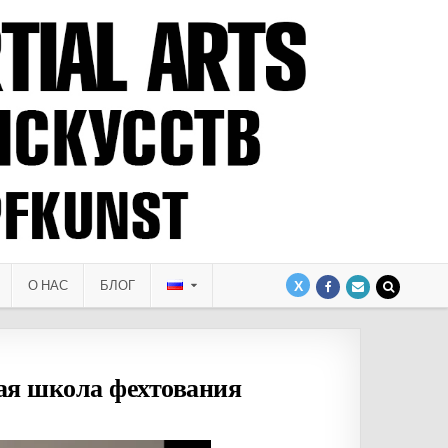
О НАС
БЛОГ
ая школа фехтования