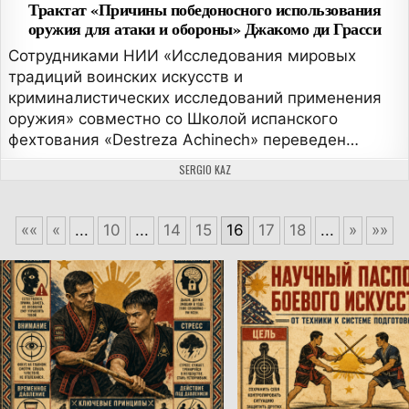
Трактат «Причины победоносного использования
оружия для атаки и обороны» Джакомо ди Грасси
Сотрудниками НИИ «Исследования мировых
традиций воинских искусств и
криминалистических исследований применения
оружия» совместно со Школой испанского
фехтования «Destreza Achinech» переведен…
АВТОР:
SERGIO KAZ
««
«
...
10
...
14
15
16
17
18
...
»
»»