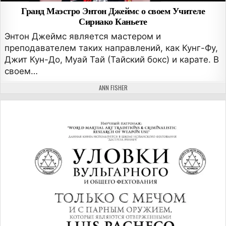
Гранд Маэстро Энтон Джеймс о своем Учителе
Сириако Каньете
Энтон Джеймс является мастером и
преподавателем таких направлений, как Кунг-Фу,
Джит Кун-До, Муай Тай (Тайский бокс) и карате. В
своем…
АВТОР:
ANN FISHER