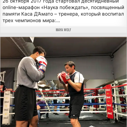
26 октября 2017 года стартовал десятидневный
online-марафон «Наука побеждать», посвященный
памяти Каса Д’Амато – тренера, который воспитал
трех чемпионов мира:…
АВТОР:
MAYA WOLF