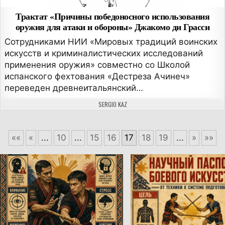
Трактат «Причины победоносного использования
оружия для атаки и обороны» Джакомо ди Грасси
Сотрудниками НИИ «Мировых традиций воинских
искусств и криминалистических исследований
применения оружия» совместно со Школой
испанского фехтования «Дестреза Ачинеч»
переведен древнеитальянский…
АВТОР:
SERGIO KAZ
««
«
...
10
...
15
16
17
18
19
...
»
»»