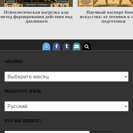
Научный паспорт боевого
Мастер и алгоритм — П
искусства: от техники к системе
цифровые технологии не 
подготовки
наставника, но уже м
подготовку бойцо
АРХИВЫ
Архивы
ВЫБЕРИТЕ ЯЗЫК
Выберите язык
ЧТО ВЫ ИЩИТЕ?